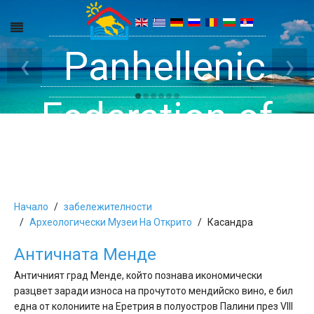
Get inside your
Panhellenic
Halkidiki -
‹
›
Rooms, Studios,
Federation of
Dreams
Holiday Rooms
Apartments
and Apartments
Начало
забележителности
Aрхеологически Mузеи Hа Oткрито
Касандра
Aнтичната Mенде
in Halkidiki
Античният град Менде, който познава икономически
разцвет заради износа на прочутото мендийско вино, е бил
една от колониите на Еретрия в полуостров Палини през VІІІ