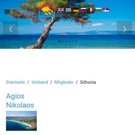
‹
›
Startseite
Verband
Mitglieder
Sithonia
Agios
Nikolaos