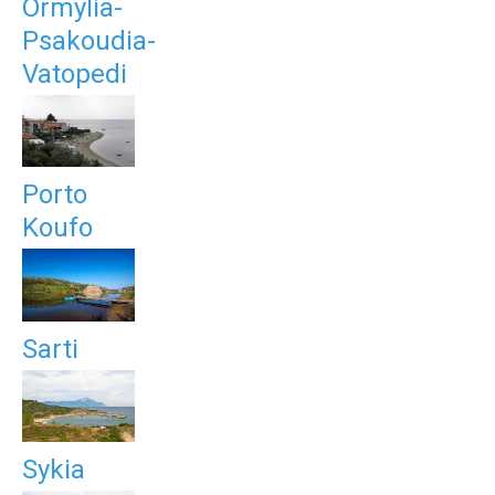
Ormylia-
Psakoudia-
Vatopedi
Porto
Koufo
Sarti
Sykia