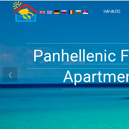
НАЧАЛО
Panhellenic 
Halkidiki 
Ge
‹
Apartment