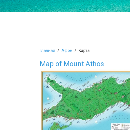
Главная
Афон
Kарта
Map of Mount Athos