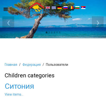
‹
›
Главная
Федерация
Пользователи
Children categories
Ситония
View items...