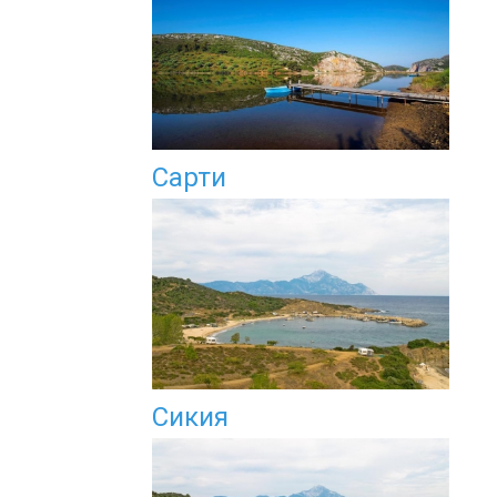
Сарти
Сикия