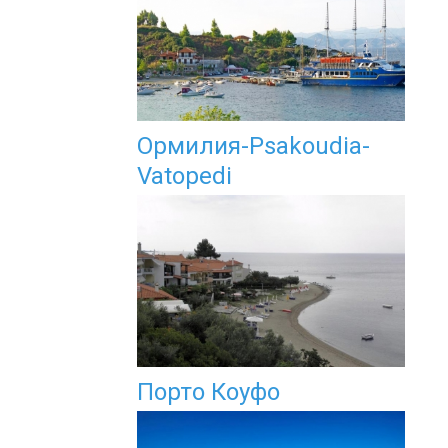
Ормилия-Psakoudia-
Vatopedi
Порто Коуфо