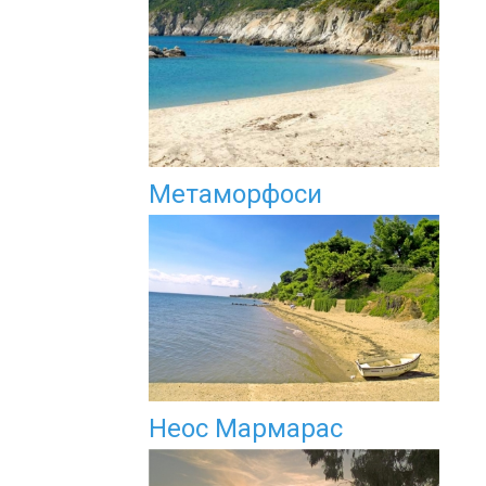
Метаморфоси
Неос Мармарас