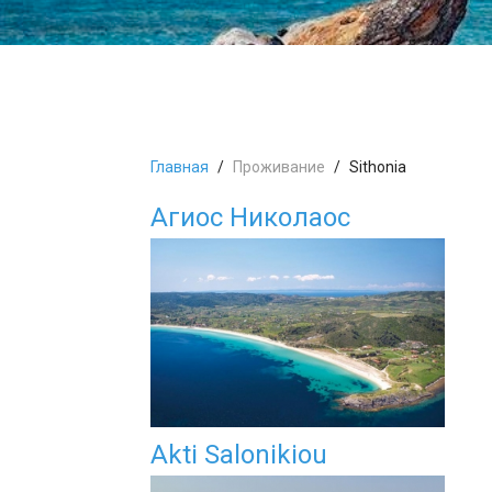
Главная
Проживание
Sithonia
Агиос Николаос
Akti Salonikiou