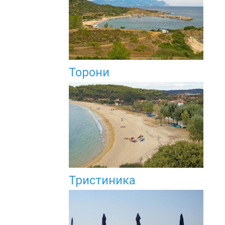
Торони
Тристиника