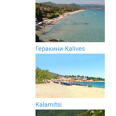
Геракини-Kalives
Kalamitsi