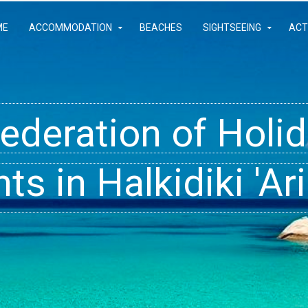
ME
ACCOMMODATION
BEACHES
SIGHTSEEING
ACT
Federation of Hol
- Rooms, Studios,
t inside your Dre
s in Halkidiki 'Ari