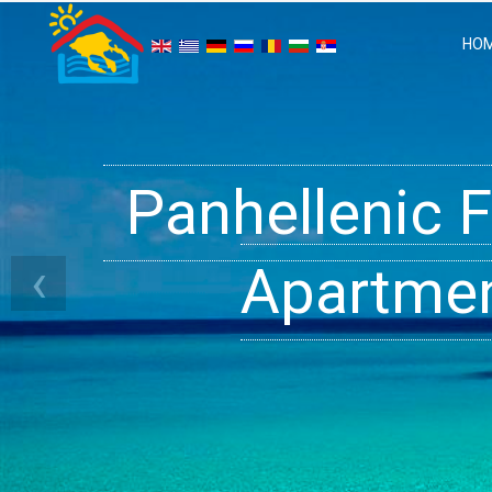
HO
Panhellenic 
Halkidiki 
Ge
‹
Apartment