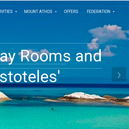
IVITIES
MOUNT ATHOS
OFFERS
FEDERATION
iday Rooms and
 Apartments
ams
›
stoteles'