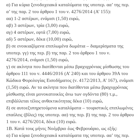
α) Για κύρια ξενοδοχειακά καταλύματα της υποπερ. αα’ της περ.
α’ της παρ. 2 του άρθρου 1 του ν. 4276/2014 (Α’ 155):
αα) 1-2 αστέρων, ενάμισι (1,50) ευρώ,
αβ) 3 αστέρων, τρία (3,00) ευρώ,
αγ) 4 αστέρων, εφτά (7,00) ευρώ,
αδ) 5 αστέρων, δέκα (10,00) ευρώ,
β) σε ενοικιαζόμενα επιπλωμένα δωμάτια – διαμερίσματα της
υποπερ. γγ) της περ. β) της παρ. 2 του άρθρου 1 του ν.
4276/2014, ενάμισι (1,50) ευρώ,
γ) σε ακίνητα που διατίθενται μέσω βραχυχρόνιας μίσθωσης του
άρθρου 111 του ν. 4446/2016 (Α’ 240) και του άρθρου 39Α του
Κώδικα Φορολογίας Εισοδήματος (ν. 4172/2013, Α’ 167), ενάμισι
(1,50) ευρώ. Αν τα ακίνητα που διατίθενται μέσω βραχυχρόνιας
μίσθωσης είναι μονοκατοικίες άνω των ογδόντα (80) τ.μ.,
επιβάλλεται τέλος ανθεκτικότητας δέκα (10) ευρώ,
δ) σε αυτοεξυπηρετούμενα καταλύματα – τουριστικές επιπλωμένες
επαύλεις (βίλες) της υποπερ. αα) της περ. β) της παρ. 2 του άρθρου
1 του ν. 4276/2014, δέκα (10) ευρώ.
1Β. Κατά τους μήνες Νοέμβριο έως Φεβρουάριο, ως εξής:
α) Για κύρια ξενοδοχειακά καταλύματα της υποπερ. αα’ της περ.