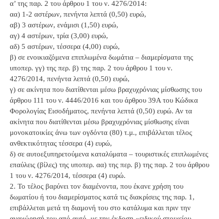
α’ της παρ. 2 του άρθρου 1 του ν. 4276/2014:
αα) 1-2 αστέρων, πενήντα λεπτά (0,50) ευρώ,
αβ) 3 αστέρων, ενάμισι (1,50) ευρώ,
αγ) 4 αστέρων, τρία (3,00) ευρώ,
αδ) 5 αστέρων, τέσσερα (4,00) ευρώ,
β) σε ενοικιαζόμενα επιπλωμένα δωμάτια – διαμερίσματα της
υποπερ. γγ) της περ. β) της παρ. 2 του άρθρου 1 του ν.
4276/2014, πενήντα λεπτά (0,50) ευρώ,
γ) σε ακίνητα που διατίθενται μέσω βραχυχρόνιας μίσθωσης του
άρθρου 111 του ν. 4446/2016 και του άρθρου 39Α του Κώδικα
Φορολογίας Εισοδήματος, πενήντα λεπτά (0,50) ευρώ. Αν τα
ακίνητα που διατίθενται μέσω βραχυχρόνιας μίσθωσης είναι
μονοκατοικίες άνω των ογδόντα (80) τ.μ., επιβάλλεται τέλος
ανθεκτικότητας τέσσερα (4) ευρώ,
δ) σε αυτοεξυπηρετούμενα καταλύματα – τουριστικές επιπλωμένες
επαύλεις (βίλες) της υποπερ. αα) της περ. β) της παρ. 2 του άρθρου
1 του ν. 4276/2014, τέσσερα (4) ευρώ.
2. Το τέλος βαρύνει τον διαμένοντα, που έκανε χρήση του
δωματίου ή του διαμερίσματος κατά τις διακρίσεις της παρ. 1,
επιβάλλεται μετά τη διαμονή του στο κατάλυμα και πριν την
αναχώρησή του από αυτό, με την έκδοση «ειδικού στοιχείου –