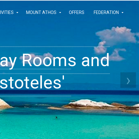
IVITIES
MOUNT ATHOS
OFFERS
FEDERATION
iday Rooms and
 Apartments
ams
›
stoteles'