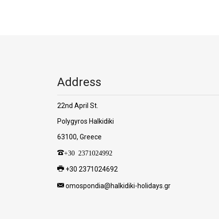
Address
22nd April St.
Polygyros Halkidiki
63100, Greece
+30 2371024992
+30 2371024692
omospondia@halkidiki-holidays.gr