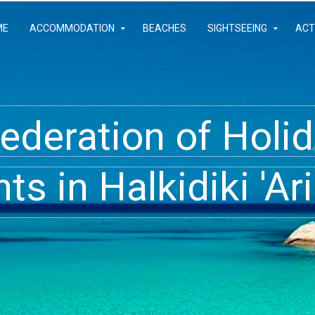
ME
ACCOMMODATION
BEACHES
SIGHTSEEING
ACT
Federation of Hol
- Rooms, Studios,
t inside your Dre
s in Halkidiki 'Ari