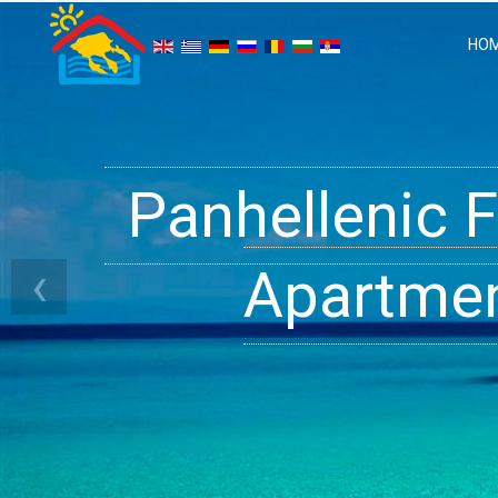
HO
Panhellenic 
Halkidiki 
Ge
‹
Apartment