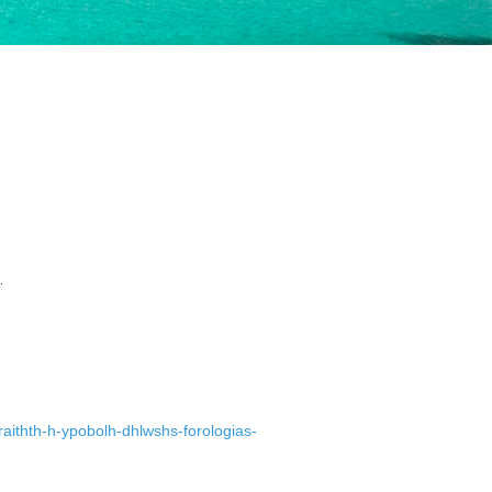
.
aithth-h-ypobolh-dhlwshs-forologias-