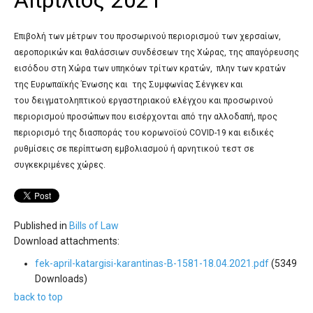
'Aristoteles'
Απρίλιος 2021
Επιβολή των μέτρων του προσωρινού περιορισμού των χερσαίων,
αεροπορικών και θαλάσσιων συνδέσεων της Χώρας, της απαγόρευσης
εισόδου στη Χώρα των υπηκόων τρίτων κρατών, πλην των κρατών
της Ευρωπαϊκής Ένωσης και της Συμφωνίας Σένγκεν και
του δειγματοληπτι
κού εργαστηριακού ελέγχου και προσωρινού
πε
ριορισμού προσώπων που εισέρχονται από την
αλλοδαπή, προς
περιορισμό της διασποράς του
κορωνοϊού COVID-19 και ειδικές
ρυθμίσεις σε πε
ρίπτωση εμβολιασμού ή αρνητικού τεστ σε
συ
γκεκριμένες χώρες.
Published in
Bills of Law
Download attachments:
fek-april-katargisi-karantinas-B-1581-18.04.2021.pdf
(5349
Downloads)
back to top