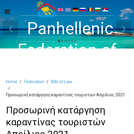
Get inside your
Panhellenic
Halkidiki -
‹
›
Rooms, Studios,
Federation of
Dreams
Holiday Rooms
Apartments
Home
Federation
Bills of Law
and Apartments
Προσωρινή κατάργηση καραντίνας τουριστών Απρίλιος 2021
Προσωρινή κατάργηση
in Halkidiki
καραντίνας τουριστών