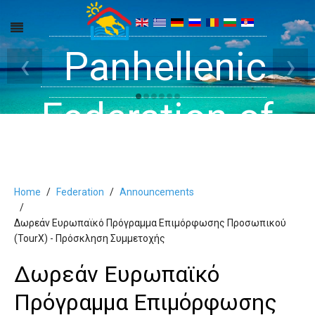
Get inside your
Panhellenic
Halkidiki -
‹
›
Rooms, Studios,
Federation of
Dreams
Holiday Rooms
Apartments
Home
Federation
Αnnouncements
and Apartments
Δωρεάν Ευρωπαϊκό Πρόγραμμα Επιμόρφωσης Προσωπικού
(TourX) - Πρόσκληση Συμμετοχής
in Halkidiki
Δωρεάν Ευρωπαϊκό
Πρόγραμμα Επιμόρφωσης