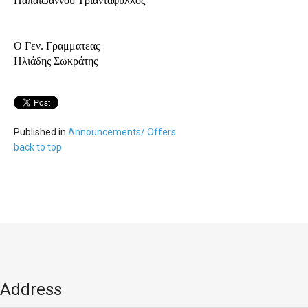
Παπαϊωάννου Τριαντάφυλλος
Ο Γεν. Γραμματεας
Ηλιάδης Σωκράτης
Published in
Αnnouncements/ Offers
back to top
Address