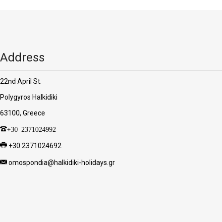
Address
22nd April St.
Polygyros Halkidiki
63100, Greece
+30 2371024992
+30 2371024692
omospondia@halkidiki-holidays.gr