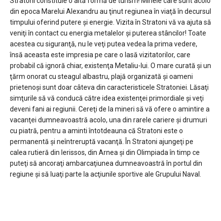
Stratoni constituie o altă formă de turism! Minele care sunt acolo
din epoca Marelui Alexandru au ţinut regiunea în viaţă în decursul
timpului oferind putere şi energie. Vizita în Stratoni vă va ajuta să
veniţi în contact cu energia metalelor şi puterea stâncilor! Toate
acestea cu siguranţă, nu le veţi putea vedea la prima vedere,
însă aceasta este impresia pe care o lasă vizitatorilor, care
probabil că ignoră chiar, existenţa Metaliu-lui. O mare curată şi un
ţărm onorat cu steagul albastru, plajă organizată şi oameni
prietenoşi sunt doar câteva din caracteristicele Stratoniei. Lăsaţi
simţurile să vă conducă către idea existenţei primordiale şi veţi
deveni fani ai regiunii. Cereţi de la mineri să vă ofere o amintire a
vacanţei dumneavoastră acolo, una din rarele cariere şi drumuri
cu piatră, pentru a aminti întotdeauna că Stratoni este o
permanentă şi neîntreruptă vacanţă. În Stratoni ajungeţi pe
calea rutieră din Ierissos, din Arnea şi din Olimpiada în timp ce
puteţi să ancoraţi ambarcaţiunea dumneavoastră în portul din
regiune şi să luaţi parte la acţiunile sportive ale Grupului Naval.