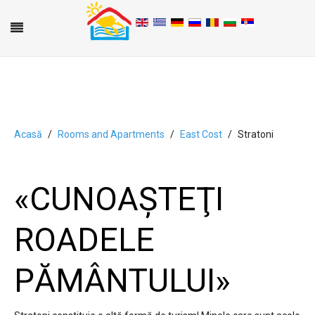
Acasă
Rooms and Apartments
East Cost
Stratoni
A
B
C
D
E
F
G
H
I
J
K
L
M
N
O
P
Q
R
S
T
U
V
W
X
Y
Z
0-9
«CUNOAŞTEŢI
ROADELE
PĂMÂNTULUI»