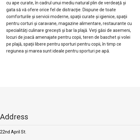
cu ape curate, în cadrul unui mediu natural plin de verdeaţă şi
gata să vă ofere orice fel de distracţie. Dispune de toate
comforturile şi servicii moderne, spaţii curate şi igienice, spaţii
pentru corturi şi caravane, magazine alimentare, restaurante cu
specialităţi culinare greceşti şi bar la plajă. Veţi găsi de asemeni,
locuri de joacă amenajate pentru copii, teren de baschet şi volei
pe plajă, spaţii libere pentru sporturi pentru copii, în timp ce
regiunea şi marea sunt ideale pentru sporturi pe apă.
Address
22nd April St.