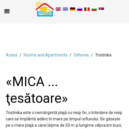
Acasă
Rooms and Apartments
Sithonia
Tristinika
A
B
C
D
E
F
G
H
I
J
K
L
M
N
O
P
Q
R
S
T
U
V
W
X
Y
Z
0-9
«MICA ...
ţesătoare»
Tristinika este o nemărginită plajă cu nisip fin, o întindere de nisip
care se împlântă adânc în mare pe timpul refluxului. Se găseşte
pe o mare plajă a cărei lăţime de 50 m şi lungime câţiva km buni,