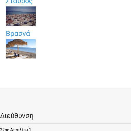
Σταυρός
Βρασνά
Διεύθυνση
22ας Απριλίου 1