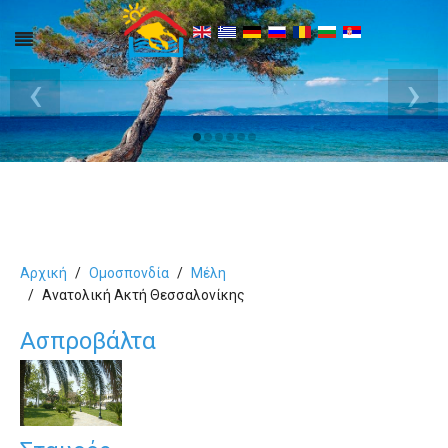
‹
›
Αρχική
Ομοσπονδία
Μέλη
Aνατολική Ακτή Θεσσαλονίκης
Ασπροβάλτα