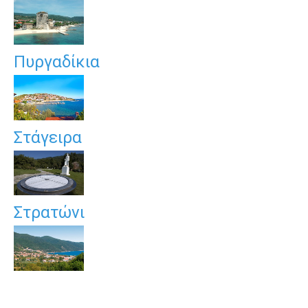
Πυργαδίκια
Στάγειρα
Στρατώνι