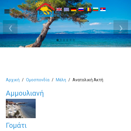
‹
›
Αρχική
Ομοσπονδία
Μέλη
Ανατολική Ακτή
Αμμουλιανή
Γομάτι