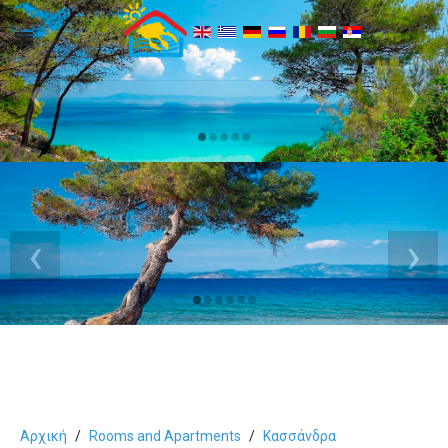
‹
›
‹
›
Αρχική
Rooms and Apartments
Κασσάνδρα