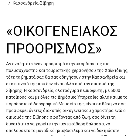
Κασσανδρεία-Σίβηρη
A
B
C
D
E
F
G
H
I
J
K
L
M
N
O
P
Q
R
S
T
U
V
W
X
Y
Z
0-9
«ΟΙΚΟΓΕΝΕΙΑΚΟΣ
ΠΡΟΟΡΙΣΜΟΣ»
Αν αναζητάτε έναν προορισμό στην «καρδιά» της πιο
πολυσύχναστης και τουριστικής χερσονήσου της Χαλκιδικής,
τότε τα βήματά σας θα σας οδηγήσουν στην Κασσανδρεία και
στο επίνειό της που δεν είναι άλλο από τον οικισμό της
Σίβηρης. Η Κασσανδρεία, ολοτρόγυρα πευκόφυτη , με 5000
κατοίκους και με όλες τις Δημόσιες Υπηρεσίες αλλά και με το
παραδοσιακό Λαογραφικό Μουσείο της, είναι σε θέση να σας
προσφέρει άνετες διακοπές οικογενειακού χαρακτήρα ενώ ο
οικισμός της Σίβηρης σφύζοντας από ζωή, σας δίνει τη
δυνατότητα να χαρείτε την πεντακάθαρη θάλασσα, να
απολαύσετε το μοναδικό ηλιοβασίλεμα και να δοκιμάσετε